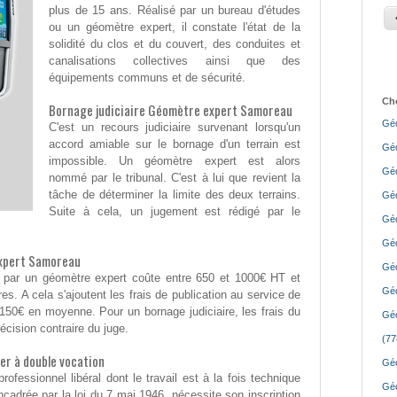
plus de 15 ans. Réalisé par un bureau d'études
ou un géomètre expert, il constate l'état de la
solidité du clos et du couvert, des conduites et
canalisations collectives ainsi que des
équipements communs et de sécurité.
Cho
Bornage judiciaire Géomètre expert Samoreau
Géo
C'est un recours judiciaire survenant lorsqu'un
accord amiable sur le bornage d'un terrain est
Géo
impossible. Un géomètre expert est alors
Géo
nommé par le tribunal. C'est à lui que revient la
tâche de déterminer la limite des deux terrains.
Géo
Suite à cela, un jugement est rédigé par le
Géo
Géo
expert Samoreau
Géo
e par un géomètre expert coûte entre 650 et 1000€ HT et
Géo
res. A cela s'ajoutent les frais de publication au service de
 150€ en moyenne. Pour un bornage judiciaire, les frais du
Géo
écision contraire du juge.
(77
r à double vocation
Géo
fessionnel libéral dont le travail est à la fois technique
Géo
ncadrée par la loi du 7 mai 1946, nécessite son inscription