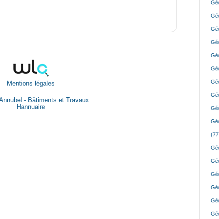
Géo
Géo
Géo
Géo
Géo
Géo
Géo
Mentions légales
Géo
Annubel - Bâtiments et Travaux
Hannuaire
Géo
Géo
(77
Géo
Géo
Géo
Géo
Géo
Géo