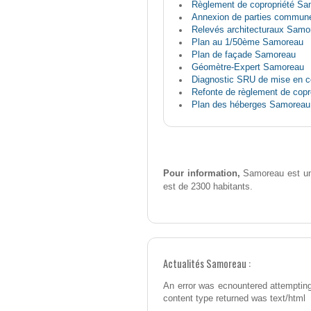
Règlement de copropriété S
Annexion de parties commu
Relevés architecturaux Samo
Plan au 1/50ème Samoreau
Plan de façade Samoreau
Géomètre-Expert Samoreau
Diagnostic SRU de mise en c
Refonte de règlement de cop
Plan des héberges Samoreau
Pour information,
Samoreau est une
est de 2300 habitants.
Actualités Samoreau :
An error was ecnountered attempting
content type returned was text/html