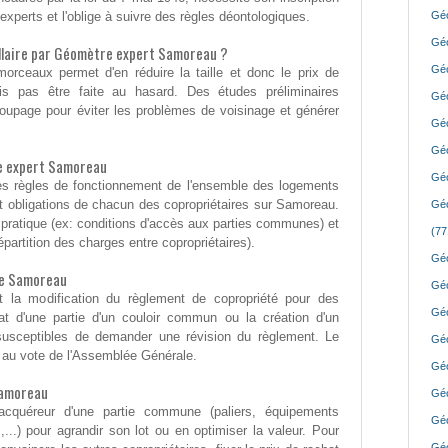
xperts et l'oblige à suivre des règles déontologiques.
Géo
Géo
ellaire par Géomètre expert Samoreau ?
Géo
orceaux permet d'en réduire la taille et donc le prix de
ois pas être faite au hasard. Des études préliminaires
Géo
écoupage pour éviter les problèmes de voisinage et générer
Géo
Géo
e expert Samoreau
Géo
t les règles de fonctionnement de l'ensemble des logements
 et obligations de chacun des copropriétaires sur Samoreau.
Géo
e pratique (ex: conditions d'accès aux parties communes) et
(77
épartition des charges entre copropriétaires).
Géo
re Samoreau
Géo
nt la modification du règlement de copropriété pour des
Géo
t d'une partie d'un couloir commun ou la création d'un
susceptibles de demander une révision du règlement. Le
Géo
is au vote de l'Assemblée Générale.
Géo
Samoreau
Géo
 acquéreur d'une partie commune (paliers, équipements
Géo
..) pour agrandir son lot ou en optimiser la valeur. Pour
Géo