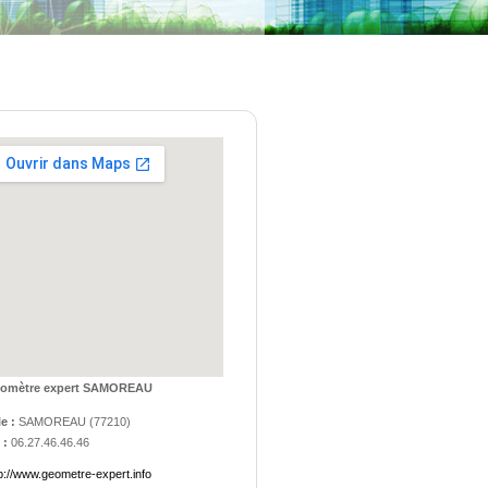
omètre expert SAMOREAU
le :
SAMOREAU
(
77210
)
 :
06.27.46.46.46
p://www.geometre-expert.info