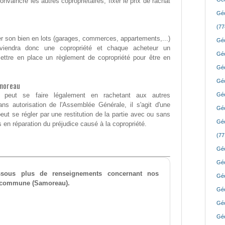
onvaincre les autres copropriétaires, fixer le prix de rachat
Géo
(77
ser son bien en lots (garages, commerces, appartements,...)
Géo
eviendra donc une copropriété et chaque acheteur un
Géo
 mettre en place un règlement de copropriété pour être en
Géo
Géo
amoreau
 peut se faire légalement en rachetant aux autres
Géo
Sans autorisation de l'Assemblée Générale, il s'agit d'une
Géo
ut se régler par une restitution de la partie avec ou sans
Géo
en réparation du préjudice causé à la copropriété.
(77
Géo
Géo
essous plus de renseignements concernant nos
Géo
re commune (Samoreau).
Géo
Géo
Géo