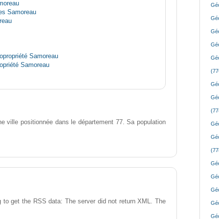
amoreau
Géo
nes Samoreau
Géo
reau
Géo
Géo
opropriété Samoreau
Géo
ropriété Samoreau
(77
Géo
Géo
(77
 ville positionnée dans le département 77. Sa population
Géo
Géo
(77
Géo
Géo
Géo
 to get the RSS data: The server did not return XML. The
Géo
Géo