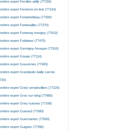
mètre expert Ferolles-attilly (77150)
mètre expert Ferrieres-en-brie (77164)
mètre expert Fontainebleau (77300)
mètre expert Fontenailles (77370)
mètre expert Fontenay-tresigny (77610)
mètre expert Fublaines (77470)
mètre expert Germigny-l'eveque (77910)
mètre expert Gouaix (77114)
mètre expert Gouvernes (77400)
mètre expert Grandpuits-bailly-carrois
720)
mètre expert Gretz-armainvilliers (77220)
mètre expert Grez-sur-loing (77880)
mètre expert Grisy-suisnes (77166)
mètre expert Guerard (77580)
mètre expert Guermantes (77600)
mètre expert Guignes (77390)