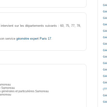
Géo
Géo
Géo
Géo
intervient sur les départements suivants : 60, 75, 77, 78,
Géo
Géo
géomètre expert Paris 17
son service
.
Géo
Géo
Géo
Géo
Géo
Géo
Géo
Samoreau
té Samoreau
(77
es générales et particulières Samoreau
Samoreau
Géo
Géo