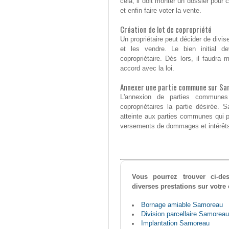
cela, il doit monter un dossier pour c
et enfin faire voter la vente.
Création de lot de copropriété
Un propriétaire peut décider de divi
et les vendre. Le bien initial d
copropriétaire. Dès lors, il faudra
accord avec la loi.
Annexer une partie commune sur S
L'annexion de parties communes
copropriétaires la partie désirée. 
atteinte aux parties communes qui pe
versements de dommages et intérêts 
Vous pourrez trouver ci-d
diverses prestations sur vot
Bornage amiable Samoreau
Division parcellaire Samoreau
Implantation Samoreau