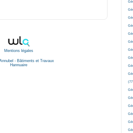
Géo
Géo
Géo
Géo
Géo
Géo
Géo
Mentions légales
Géo
Annubel - Bâtiments et Travaux
Hannuaire
Géo
Géo
(77
Géo
Géo
Géo
Géo
Géo
Géo