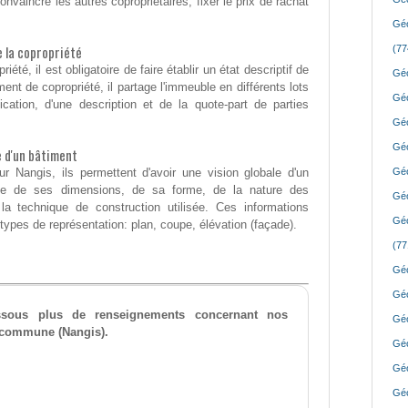
onvaincre les autres copropriétaires, fixer le prix de rachat
Géo
de la copropriété
(77
riété, il est obligatoire de faire établir un état descriptif de
Géo
ent de copropriété, il partage l'immeuble en différents lots
Géo
cation, d'une description et de la quote-part de parties
Géo
Géo
e d'un bâtiment
r Nangis, ils permettent d'avoir une vision globale d'un
Géo
ise de ses dimensions, de sa forme, de la nature des
Géo
a technique de construction utilisée. Ces informations
Géo
types de représentation: plan, coupe, élévation (façade).
(77
Géo
Géo
essous plus de renseignements concernant nos
Géo
e commune (Nangis).
Géo
Géo
Géo