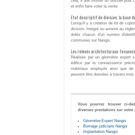
cela, il doit monter un dossier pour c
et enfin faire voter la vente.
Etat descriptif de division, la base 
Lorsqu'il y a création de lot de coprop
division. Intégré ou annexé au règlem
dotés chacun d'un numéro d'identifi
communes sur Nangis.
Les relevés architecturaux: l'essenc
Réalisés par un géomètre expert su
édifice par la connaissance préc
matériaux employés ainsi que de l
peuvent être données à travers trois 
Vous pourrez trouver ci-d
diverses prestations sur votr
Géomètre-Expert Nangis
Bornage judiciaire Nangis
Implantation Nangis