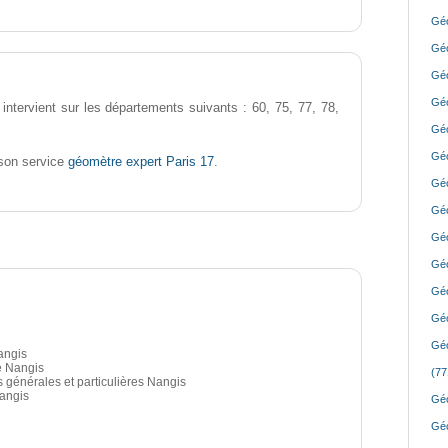
Géo
Géo
Géo
Géo
intervient sur les départements suivants : 60, 75, 77, 78,
Géo
Géo
géomètre expert Paris 17
son service
.
Géo
Géo
Géo
Géo
Géo
Géo
Géo
angis
é Nangis
(77
s générales et particulières Nangis
Nangis
Géo
Géo