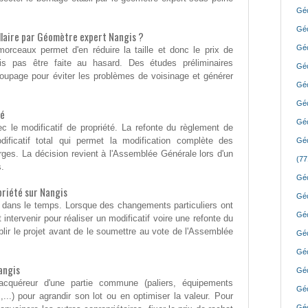
Géo
Géo
ellaire par Géomètre expert Nangis ?
Géo
orceaux permet d'en réduire la taille et donc le prix de
ois pas être faite au hasard. Des études préliminaires
Géo
écoupage pour éviter les problèmes de voisinage et générer
Géo
Géo
té
Géo
c le modificatif de propriété. La refonte du règlement de
ificatif total qui permet la modification complète des
Géo
rges. La décision revient à l'Assemblée Générale lors d'un
(77
s.
Géo
riété sur Nangis
Géo
 dans le temps. Lorsque des changements particuliers ont
Géo
 intervenir pour réaliser un modificatif voire une refonte du
blir le projet avant de le soumettre au vote de l'Assemblée
Géo
Géo
angis
Géo
 acquéreur d'une partie commune (paliers, équipements
Géo
..) pour agrandir son lot ou en optimiser la valeur. Pour
Géo