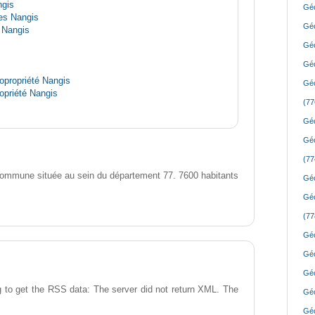
ngis
Géo
es Nangis
Géo
 Nangis
Géo
Géo
opropriété Nangis
Géo
opriété Nangis
(77
Géo
Géo
(77
ommune située au sein du département 77. 7600 habitants
Géo
Géo
(77
Géo
Géo
Géo
 to get the RSS data: The server did not return XML. The
Géo
Géo