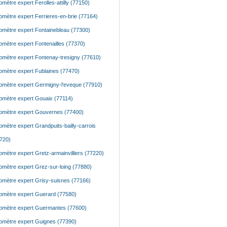
mètre expert Ferolles-attilly (77150)
mètre expert Ferrieres-en-brie (77164)
mètre expert Fontainebleau (77300)
mètre expert Fontenailles (77370)
mètre expert Fontenay-tresigny (77610)
mètre expert Fublaines (77470)
mètre expert Germigny-l'eveque (77910)
mètre expert Gouaix (77114)
mètre expert Gouvernes (77400)
mètre expert Grandpuits-bailly-carrois
720)
mètre expert Gretz-armainvilliers (77220)
mètre expert Grez-sur-loing (77880)
mètre expert Grisy-suisnes (77166)
mètre expert Guerard (77580)
mètre expert Guermantes (77600)
mètre expert Guignes (77390)