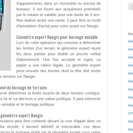
d'appartements dans un immeuble ou encore de
bureaux. Il est fourni aux acquéreurs potentiels
par le notaire et valable pour une durée de 3 ans.
Non réalisé avant une vente, il peut être un motif
d'annulation d'achat pour votre projet sur Nangis.
Cho
Géomètre expert Nangis pour bornage amiable
Géo
Lors de cette opération qui consiste à déterminer
les limites d'un terrain, le géomètre expert réunit
Géo
les deux parties pour établir un procès verbal
Géo
d'abornement. Une fois accepté et signé, ce
papier a une valeur légale. Le géomètre expert
Géo
pose ensuite des bornes dont la tête doit rester
Géo
es terrains sur Nangis.
Géo
nel du bornage de terrains
Géo
voir déterminer la limite exacte de deux terrains contigus.
Géo
 loi et sa décision a une valeur juridique. Il peut intervenir
 amiable et le bornage juridique.
Géo
(77
r géomètre expert Nangis
'instance peut être contesté devant la cour d'appel dans un
Géo
ai écoulé, il devient définitif et irrévocable. Les deux
Géo
specter le bornage établi par le géomètre expert sous peine