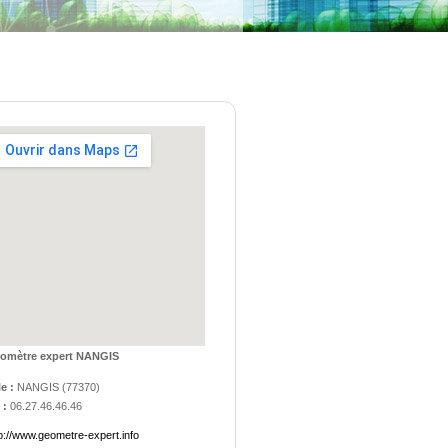
omètre expert NANGIS
le :
NANGIS
(
77370
)
 :
06.27.46.46.46
p://www.geometre-expert.info