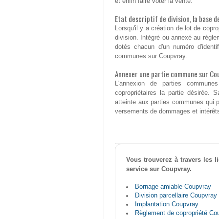
et enfin faire voter la vente.
Etat descriptif de division, la base 
Lorsqu'il y a création de lot de coprop
division. Intégré ou annexé au règlem
dotés chacun d'un numéro d'identifi
communes sur Coupvray.
Annexer une partie commune sur Co
L'annexion de parties communes
copropriétaires la partie désirée. 
atteinte aux parties communes qui pe
versements de dommages et intérêts 
Vous trouverez à travers les l
service sur Coupvray.
Bornage amiable Coupvray
Division parcellaire Coupvray
Implantation Coupvray
Règlement de copropriété Co