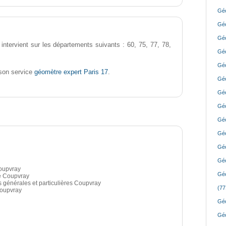
Géo
Géo
Géo
intervient sur les départements suivants : 60, 75, 77, 78,
Géo
Géo
géomètre expert Paris 17
son service
.
Géo
Géo
Géo
Géo
Géo
Géo
Géo
Coupvray
Géo
é Coupvray
s générales et particulières Coupvray
(77
Coupvray
Géo
Géo