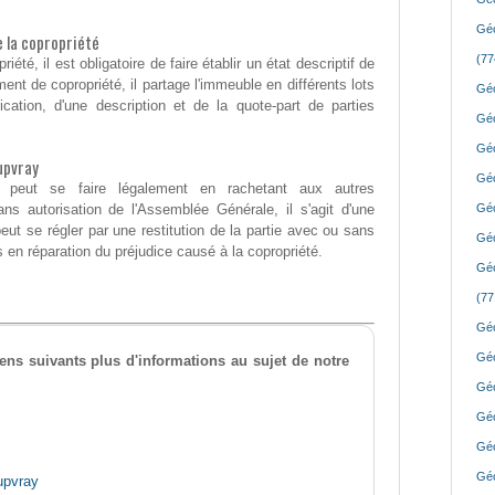
Géo
de la copropriété
(77
riété, il est obligatoire de faire établir un état descriptif de
ent de copropriété, il partage l'immeuble en différents lots
Géo
cation, d'une description et de la quote-part de parties
Géo
Géo
upvray
Géo
 peut se faire légalement en rachetant aux autres
Sans autorisation de l'Assemblée Générale, il s'agit d'une
Géo
ut se régler par une restitution de la partie avec ou sans
Géo
en réparation du préjudice causé à la copropriété.
Géo
(77
Géo
Géo
iens suivants plus d'informations au sujet de notre
Géo
Géo
Géo
Géo
upvray