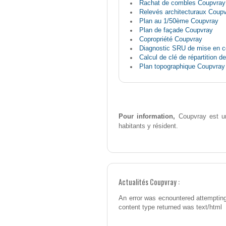
Rachat de combles Coupvray
Relevés architecturaux Coup
Plan au 1/50ème Coupvray
Plan de façade Coupvray
Copropriété Coupvray
Diagnostic SRU de mise en c
Calcul de clé de répartition 
Plan topographique Coupvray
Pour information,
Coupvray est un
habitants y résident.
Actualités Coupvray :
An error was ecnountered attempting
content type returned was text/html