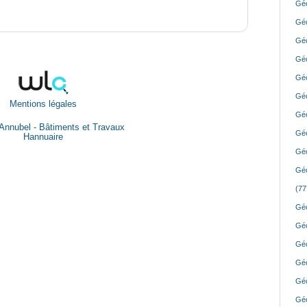
Géo
Géo
Géo
Géo
Géo
Géo
Mentions légales
Géo
Annubel - Bâtiments et Travaux
Géo
Hannuaire
Géo
Géo
(77
Géo
Géo
Géo
Géo
Géo
Géo