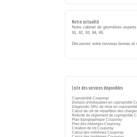
Notre actualité
Notre cabinet de géomètres experts 
91, 92, 93, 94, 95.
Découvrez notre nouveau bureau et 
Liste des services disponibles
Copropriété Coupvray
Division d'immeubles en copropriété 
Diagnostic SRU de mise en copropriét
Calcul de clé de répartition des charge
Refonte de règlement de copropriété 
Plan topographique Coupvray
Plan des héberges Coupvray
Création de lot Coupvray
Calcul des millièmes Coupvray
Calcul des tantièmes Coupvray