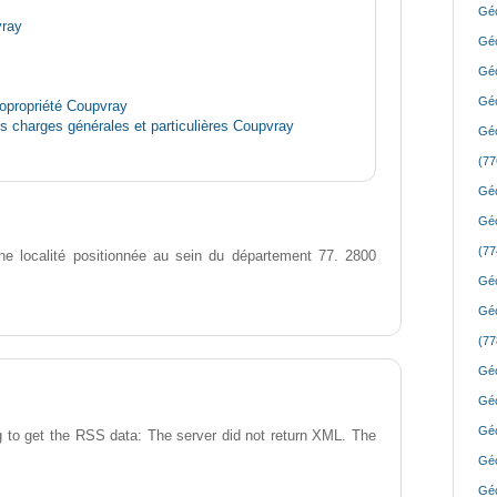
Géo
vray
Géo
Géo
Géo
opropriété Coupvray
des charges générales et particulières Coupvray
Géo
(77
Géo
Géo
(77
e localité positionnée au sein du département 77. 2800
Géo
Géo
(77
Géo
Géo
Géo
 to get the RSS data: The server did not return XML. The
Géo
Géo