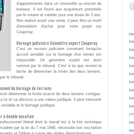
d'appartements dans un immeuble ou encore de
bureaux. Il est fourni aux acquéreurs potentiels
par le notaire et valable pour une durée de 3 ans.
Non réalisé avant une vente, il peut être un motif
d'annulation d'achat pour votre projet sur
Coupvray.
Cho
Bornage judiciaire Géomètre expert Coupvray
Géo
C'est un recours judiciaire survenant lorsqu'un
Géo
accord amiable sur le bornage d'un terrain est
Géo
impossible. Un géomètre expert est alors
nommé par le tribunal. C'est à lui que revient la
Géo
tâche de déterminer la limite des deux terrains.
Géo
ar le tribunal.
Géo
ionnel du bornage de terrains
Géo
voir déterminer la limite exacte de deux terrains contigus.
Géo
 loi et sa décision a une valeur juridique. Il peut intervenir
 amiable et le bornage juridique.
Géo
(77
r à double vocation
fessionnel libéral dont le travail est à la fois technique
Géo
ncadrée par la loi du 7 mai 1946, nécessite son inscription
Géo
xperts et l'oblige à suivre des règles déontologiques.