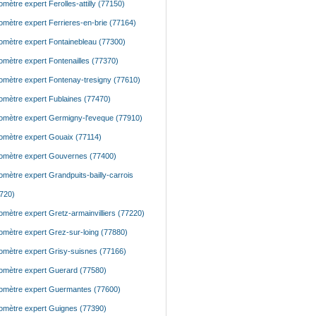
mètre expert Ferolles-attilly (77150)
mètre expert Ferrieres-en-brie (77164)
mètre expert Fontainebleau (77300)
mètre expert Fontenailles (77370)
mètre expert Fontenay-tresigny (77610)
mètre expert Fublaines (77470)
mètre expert Germigny-l'eveque (77910)
mètre expert Gouaix (77114)
mètre expert Gouvernes (77400)
mètre expert Grandpuits-bailly-carrois
720)
mètre expert Gretz-armainvilliers (77220)
mètre expert Grez-sur-loing (77880)
mètre expert Grisy-suisnes (77166)
mètre expert Guerard (77580)
mètre expert Guermantes (77600)
mètre expert Guignes (77390)