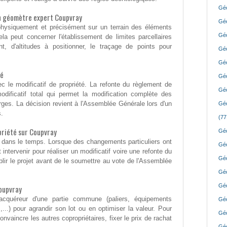
Géo
'un géomètre expert Coupvray
Géo
er physiquement et précisément sur un terrain des éléments
Géo
ela peut concerner l'établissement de limites parcellaires
t, d'altitudes à positionner, le traçage de points pour
Géo
Géo
té
Géo
c le modificatif de propriété. La refonte du règlement de
Géo
dificatif total qui permet la modification complète des
rges. La décision revient à l'Assemblée Générale lors d'un
Géo
s.
(77
riété sur Coupvray
Géo
 dans le temps. Lorsque des changements particuliers ont
Géo
 intervenir pour réaliser un modificatif voire une refonte du
Géo
blir le projet avant de le soumettre au vote de l'Assemblée
Géo
Géo
oupvray
 acquéreur d'une partie commune (paliers, équipements
Géo
..) pour agrandir son lot ou en optimiser la valeur. Pour
Géo
onvaincre les autres copropriétaires, fixer le prix de rachat
Géo