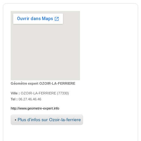
Géomètre expert OZOIR-LA-FERRIERE
Ville :
OZOIR-LA-FERRIERE
(
77330
)
Tel :
06.27.46.46.46
http://www.geometre-expert.info
•
Plus d'infos sur Ozoir-la-ferriere