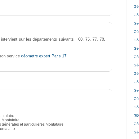
Géo
Géo
Géo
Géo
intervient sur les départements suivants : 60, 75, 77, 78,
Géo
Géo
géomètre expert Paris 17
son service
.
Géo
Géo
Géo
Géo
Géo
Géo
Géo
ontataire
(60
 Montataire
Géo
s générales et particulières Montataire
ontataire
Géo