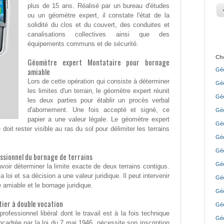
plus de 15 ans. Réalisé par un bureau d'études
ou un géomètre expert, il constate l'état de la
solidité du clos et du couvert, des conduites et
canalisations collectives ainsi que des
équipements communs et de sécurité.
Cho
Géomètre expert Montataire pour bornage
amiable
Géo
Lors de cette opération qui consiste à déterminer
Géo
les limites d'un terrain, le géomètre expert réunit
Géo
les deux parties pour établir un procès verbal
d'abornement. Une fois accepté et signé, ce
Géo
papier a une valeur légale. Le géomètre expert
Géo
doit rester visible au ras du sol pour délimiter les terrains
Géo
Géo
ssionnel du bornage de terrains
Géo
voir déterminer la limite exacte de deux terrains contigus.
 loi et sa décision a une valeur juridique. Il peut intervenir
Géo
 amiable et le bornage juridique.
Géo
ier à double vocation
Géo
ofessionnel libéral dont le travail est à la fois technique
Géo
ncadrée par la loi du 7 mai 1946, nécessite son inscription