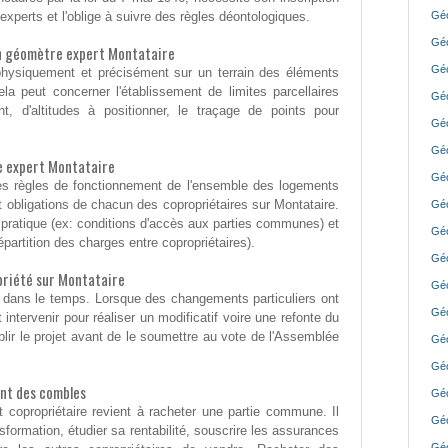
xperts et l'oblige à suivre des règles déontologiques.
Géo
Géo
'un géomètre expert Montataire
Géo
er physiquement et précisément sur un terrain des éléments
ela peut concerner l'établissement de limites parcellaires
Géo
t, d'altitudes à positionner, le traçage de points pour
Géo
Géo
 expert Montataire
Géo
t les règles de fonctionnement de l'ensemble des logements
et obligations de chacun des copropriétaires sur Montataire.
Géo
e pratique (ex: conditions d'accès aux parties communes) et
Géo
épartition des charges entre copropriétaires).
Géo
riété sur Montataire
Géo
 dans le temps. Lorsque des changements particuliers ont
Géo
 intervenir pour réaliser un modificatif voire une refonte du
blir le projet avant de le soumettre au vote de l'Assemblée
Géo
Géo
nt des combles
Géo
copropriétaire revient à racheter une partie commune. Il
Géo
nsformation, étudier sa rentabilité, souscrire les assurances
Géo