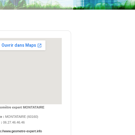
omètre expert MONTATAIRE
le :
MONTATAIRE
(
60160
)
 :
06.27.46.46.46
p://www.geometre-expert.info