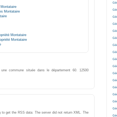
Géo
 Montataire
Géo
s Montataire
taire
Géo
Géo
Géo
priété Montataire
Géo
opriété Montataire
e
Géo
Géo
Géo
Géo
 une commune située dans le département 60. 12500
Géo
Géo
Géo
Géo
Géo
Géo
 to get the RSS data: The server did not return XML. The
Géo