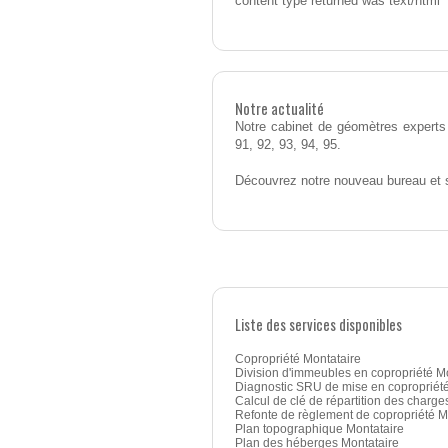
content type returned was text/html
Notre actualité
Notre cabinet de géomètres experts 
91, 92, 93, 94, 95.
Découvrez notre nouveau bureau et 
Liste des services disponibles
Copropriété Montataire
Division d'immeubles en copropriété M
Diagnostic SRU de mise en copropriété
Calcul de clé de répartition des charge
Refonte de règlement de copropriété M
Plan topographique Montataire
Plan des héberges Montataire