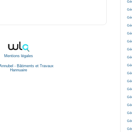
Géo
Géo
Géo
Géo
Géo
Géo
Géo
Mentions légales
Géo
Géo
Annubel - Bâtiments et Travaux
Hannuaire
Géo
Géo
Géo
Géo
Géo
Géo
Géo
Géo