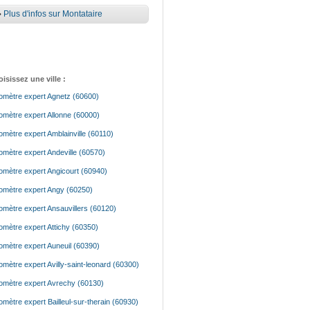
•
Plus d'infos sur Montataire
isissez une ville :
mètre expert Agnetz (60600)
mètre expert Allonne (60000)
mètre expert Amblainville (60110)
mètre expert Andeville (60570)
mètre expert Angicourt (60940)
mètre expert Angy (60250)
mètre expert Ansauvillers (60120)
mètre expert Attichy (60350)
mètre expert Auneuil (60390)
mètre expert Avilly-saint-leonard (60300)
mètre expert Avrechy (60130)
mètre expert Bailleul-sur-therain (60930)