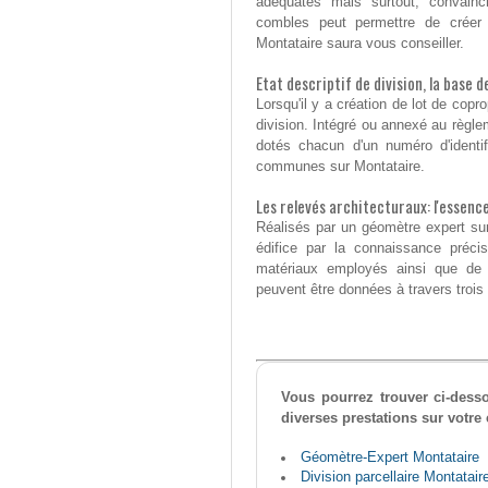
adéquates mais surtout, convainc
combles peut permettre de créer
Montataire saura vous conseiller.
Etat descriptif de division, la base 
Lorsqu'il y a création de lot de coprop
division. Intégré ou annexé au règlem
dotés chacun d'un numéro d'identifi
communes sur Montataire.
Les relevés architecturaux: l'essenc
Réalisés par un géomètre expert sur 
édifice par la connaissance préc
matériaux employés ainsi que de l
peuvent être données à travers trois 
Vous pourrez trouver ci-desso
diverses prestations sur votr
Géomètre-Expert Montataire
Division parcellaire Montatair