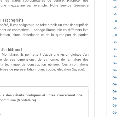
re les autres copropriétaires de vendre. Racheter des
 une mezzanine par exemple. Notre service Géomètre
Géo
Géo
de la copropriété
(60
riété, il est obligatoire de faire établir un état descriptif de
Géo
ent de copropriété, il partage l'immeuble en différents lots
cation, d'une description et de la quote-part de parties
(60
Géo
e d'un bâtiment
Géo
Montataire, ils permettent d'avoir une vision globale d'un
Géo
ise de ses dimensions, de sa forme, de la nature des
Géo
a technique de construction utilisée. Ces informations
types de représentation: plan, coupe, élévation (façade).
Géo
Géo
Géo
Géo
us des détails pratiques et utiles concernant nos
Géo
e commune (Montataire).
Géo
Géo
e