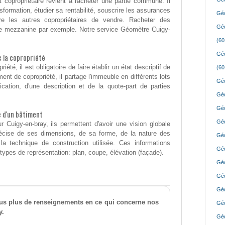
copropriétaire revient à racheter une partie commune. Il
nsformation, étudier sa rentabilité, souscrire les assurances
Géo
re les autres copropriétaires de vendre. Racheter des
Géo
ne mezzanine par exemple. Notre service Géomètre Cuigy-
(60
Géo
de la copropriété
riété, il est obligatoire de faire établir un état descriptif de
(60
ent de copropriété, il partage l'immeuble en différents lots
Géo
cation, d'une description et de la quote-part de parties
Géo
Géo
e d'un bâtiment
Géo
 Cuigy-en-bray, ils permettent d'avoir une vision globale
récise de ses dimensions, de sa forme, de la nature des
Géo
a technique de construction utilisée. Ces informations
Géo
types de représentation: plan, coupe, élévation (façade).
Géo
Géo
Géo
ous plus de renseignements en ce qui concerne nos
Géo
y.
Géo