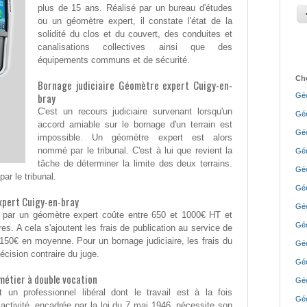
plus de 15 ans. Réalisé par un bureau d'études
ou un géomètre expert, il constate l'état de la
solidité du clos et du couvert, des conduites et
canalisations collectives ainsi que des
équipements communs et de sécurité.
Cho
Bornage judiciaire Géomètre expert Cuigy-en-
bray
Géo
C'est un recours judiciaire survenant lorsqu'un
Géo
accord amiable sur le bornage d'un terrain est
Géo
impossible. Un géomètre expert est alors
nommé par le tribunal. C'est à lui que revient la
Géo
tâche de déterminer la limite des deux terrains.
Géo
ar le tribunal.
Géo
xpert Cuigy-en-bray
Géo
e par un géomètre expert coûte entre 650 et 1000€ HT et
Géo
res. A cela s'ajoutent les frais de publication au service de
 150€ en moyenne. Pour un bornage judiciaire, les frais du
Géo
écision contraire du juge.
Géo
métier à double vocation
Géo
 un professionnel libéral dont le travail est à la fois
Géo
activité, encadrée par la loi du 7 mai 1946, nécessite son