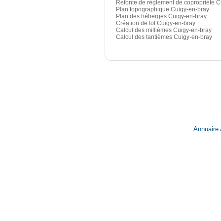
Refonte de règlement de copropriété C
Plan topographique Cuigy-en-bray
Plan des héberges Cuigy-en-bray
Création de lot Cuigy-en-bray
Calcul des millièmes Cuigy-en-bray
Calcul des tantièmes Cuigy-en-bray
Annuaire 