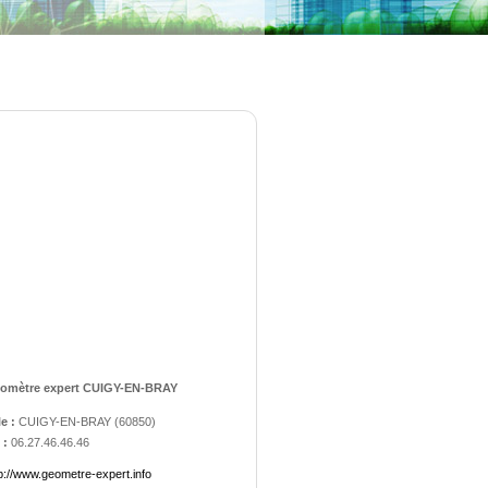
omètre expert CUIGY-EN-BRAY
le :
CUIGY-EN-BRAY
(
60850
)
 :
06.27.46.46.46
p://www.geometre-expert.info