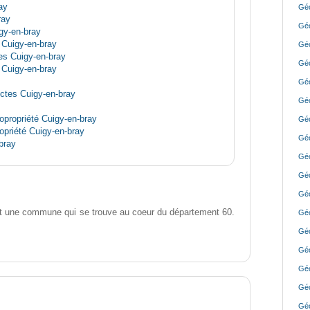
ay
Géo
ray
Géo
igy-en-bray
é Cuigy-en-bray
Géo
s Cuigy-en-bray
Géo
Cuigy-en-bray
Géo
ectes Cuigy-en-bray
Géo
propriété Cuigy-en-bray
Géo
opriété Cuigy-en-bray
Géo
bray
Géo
Géo
Géo
t une commune qui se trouve au coeur du département 60.
Géo
Géo
Géo
Géo
Géo
Géo