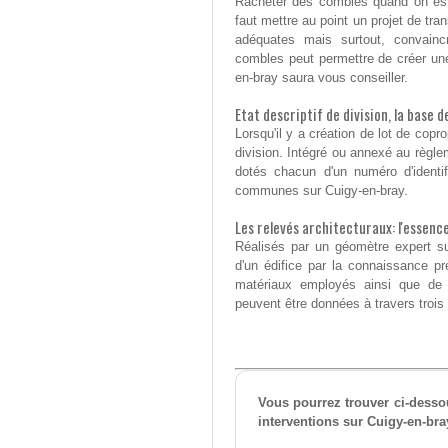
Racheter des combles quand on est 
faut mettre au point un projet de tra
adéquates mais surtout, convainc
combles peut permettre de créer u
en-bray saura vous conseiller.
Etat descriptif de division, la base 
Lorsqu'il y a création de lot de coprop
division. Intégré ou annexé au règlem
dotés chacun d'un numéro d'identifi
communes sur Cuigy-en-bray.
Les relevés architecturaux: l'essenc
Réalisés par un géomètre expert sur
d'un édifice par la connaissance p
matériaux employés ainsi que de l
peuvent être données à travers trois 
Vous pourrez trouver ci-dess
interventions sur Cuigy-en-bra