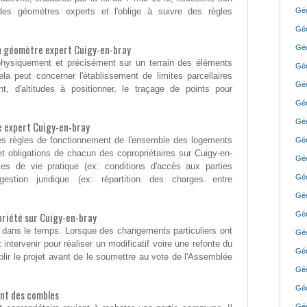
 des géomètres experts et l'oblige à suivre des règles
Géo
Géo
'un géomètre expert Cuigy-en-bray
Géo
er physiquement et précisément sur un terrain des éléments
Géo
ela peut concerner l'établissement de limites parcellaires
Géo
t, d'altitudes à positionner, le traçage de points pour
Géo
Géo
 expert Cuigy-en-bray
t les règles de fonctionnement de l'ensemble des logements
Géo
 et obligations de chacun des copropriétaires sur Cuigy-en-
Géo
les de vie pratique (ex: conditions d'accès aux parties
Géo
tion juridique (ex: répartition des charges entre
Géo
riété sur Cuigy-en-bray
Géo
 dans le temps. Lorsque des changements particuliers ont
Géo
 intervenir pour réaliser un modificatif voire une refonte du
Géo
blir le projet avant de le soumettre au vote de l'Assemblée
Géo
Géo
nt des combles
Géo