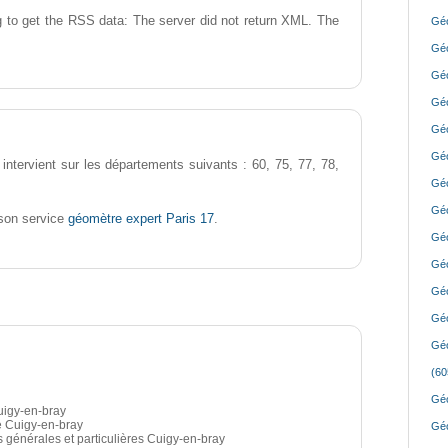
 to get the RSS data: The server did not return XML. The
Géo
Géo
Géo
Géo
Géo
Géo
intervient sur les départements suivants : 60, 75, 77, 78,
Géo
Géo
géomètre expert Paris 17
son service
.
Géo
Géo
Géo
Géo
Géo
(60
Géo
uigy-en-bray
é Cuigy-en-bray
Géo
s générales et particulières Cuigy-en-bray