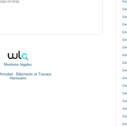
uigy-en-bray
Géo
Géo
Géo
Géo
Géo
Géo
Géo
Géo
Géo
Mentions légales
Géo
Annubel - Bâtiments et Travaux
Hannuaire
Géo
Géo
Géo
Géo
Géo
Géo
Géo