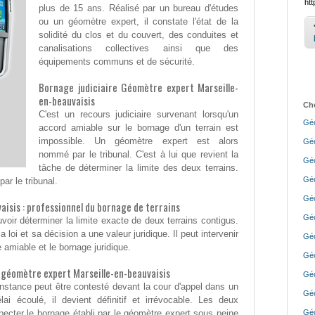
htt
plus de 15 ans. Réalisé par un bureau d'études
ou un géomètre expert, il constate l'état de la
solidité du clos et du couvert, des conduites et
canalisations collectives ainsi que des
équipements communs et de sécurité.
Bornage judiciaire Géomètre expert Marseille-
en-beauvaisis
Cho
C'est un recours judiciaire survenant lorsqu'un
Géo
accord amiable sur le bornage d'un terrain est
impossible. Un géomètre expert est alors
Géo
nommé par le tribunal. C'est à lui que revient la
Géo
tâche de déterminer la limite des deux terrains.
Géo
ar le tribunal.
Géo
isis : professionnel du bornage de terrains
Géo
voir déterminer la limite exacte de deux terrains contigus.
 loi et sa décision a une valeur juridique. Il peut intervenir
Géo
 amiable et le bornage juridique.
Géo
 géomètre expert Marseille-en-beauvaisis
Géo
'instance peut être contesté devant la cour d'appel dans un
Géo
ai écoulé, il devient définitif et irrévocable. Les deux
specter le bornage établi par le géomètre expert sous peine
Géo