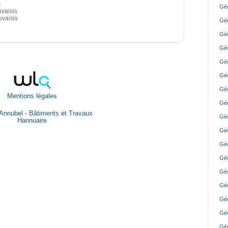
s
Géo
uvaisis
uvaisis
Géo
Géo
Géo
Géo
Géo
Géo
Mentions légales
Géo
Annubel - Bâtiments et Travaux
Géo
Hannuaire
Géo
Géo
Géo
Géo
Géo
Géo
Géo
Géo