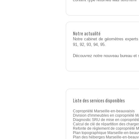
content type returned was text/html
Notre actualité
Notre cabinet de géomètres experts 
91, 92, 93, 94, 95.
Découvrez notre nouveau bureau et 
Liste des services disponibles
Copropriété Marseille-en-beauvaisis
Division d'immeubles en copropriété M
Diagnostic SRU de mise en copropriété
Calcul de clé de répartition des charge
Refonte de règlement de copropriété M
Plan topographique Marseille-en-beau
Plan des héberges Marseille-en-beauv