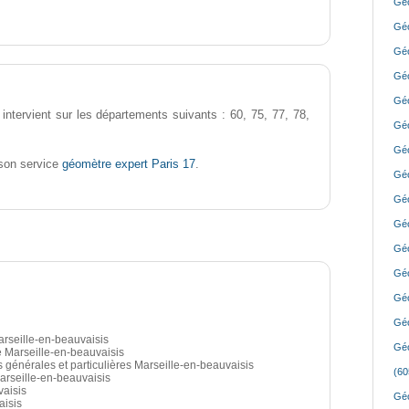
Géo
Géo
Géo
Géo
Géo
intervient sur les départements suivants : 60, 75, 77, 78,
Géo
Géo
géomètre expert Paris 17
son service
.
Géo
Géo
Géo
Géo
Géo
Géo
Géo
arseille-en-beauvaisis
Géo
 Marseille-en-beauvaisis
s générales et particulières Marseille-en-beauvaisis
(60
arseille-en-beauvaisis
vaisis
Géo
aisis