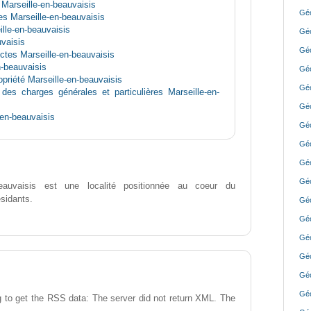
 Marseille-en-beauvaisis
Géo
s Marseille-en-beauvaisis
lle-en-beauvaisis
Géo
vaisis
Géo
ectes Marseille-en-beauvaisis
-beauvaisis
Géo
priété Marseille-en-beauvaisis
Géo
 des charges générales et particulières Marseille-en-
Géo
-en-beauvaisis
Géo
Géo
Géo
Géo
eauvaisis est une localité positionnée au coeur du
sidants.
Géo
Géo
Géo
Géo
Géo
Géo
 to get the RSS data: The server did not return XML. The