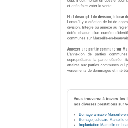
cela, il doit monter un dossier pour c
et enfin faire voter la vente.
Etat descriptif de division, la base 
Lorsqu'il y a création de lot de coprop
division. Intégré ou annexé au règlem
dotés chacun d'un numéro d'identifi
communes sur Marseille-en-beauvais
Annexer une partie commune sur Mar
L'annexion de parties communes
copropriétaires la partie désirée. 
atteinte aux parties communes qui pe
versements de dommages et intérêts 
Vous trouverez à travers les
nos diverses prestations sur 
Bornage amiable Marseille-en
Bornage judiciaire Marseille-
Implantation Marseille-en-bea