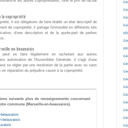
onvaincre les autres copropriétaires, fixer le prix de rachat
Géo
Géo
de la copropriété
Géo
riété, il est obligatoire de faire établir un état descriptif de
Géo
ent de copropriété, il partage l'immeuble en différents lots
cation, d'une description et de la quote-part de parties
(60
is.
Géo
seille-en-beauvaisis
(60
 peut se faire légalement en rachetant aux autres
Géo
Sans autorisation de l'Assemblée Générale, il s'agit d'une
Géo
ut se régler par une restitution de la partie avec ou sans
en réparation du préjudice causé à la copropriété.
Géo
Géo
Géo
Géo
 liens suivants plus de renseignements concernant
Géo
votre commune (Marseille-en-beauvaisis).
Géo
-beauvaisis
Géo
en-beauvaisis
uvaisis
Géo