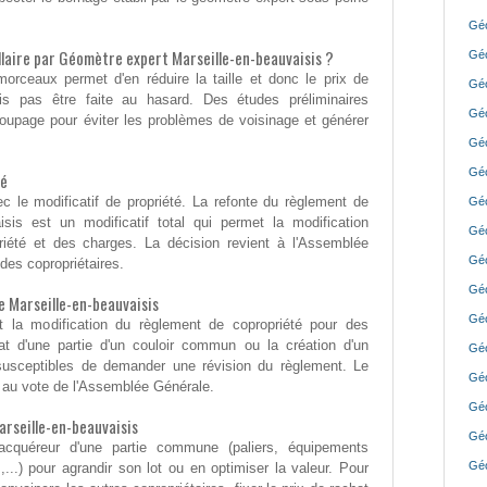
Géo
llaire par Géomètre expert Marseille-en-beauvaisis ?
Géo
orceaux permet d'en réduire la taille et donc le prix de
Géo
ois pas être faite au hasard. Des études préliminaires
Géo
écoupage pour éviter les problèmes de voisinage et générer
Géo
Géo
té
c le modificatif de propriété. La refonte du règlement de
Géo
isis est un modificatif total qui permet la modification
Géo
iété et des charges. La décision revient à l'Assemblée
Géo
 des copropriétaires.
Géo
 Marseille-en-beauvaisis
Géo
nt la modification du règlement de copropriété pour des
t d'une partie d'un couloir commun ou la création d'un
Géo
susceptibles de demander une révision du règlement. Le
Géo
is au vote de l'Assemblée Générale.
Géo
rseille-en-beauvaisis
Géo
 acquéreur d'une partie commune (paliers, équipements
Géo
..) pour agrandir son lot ou en optimiser la valeur. Pour