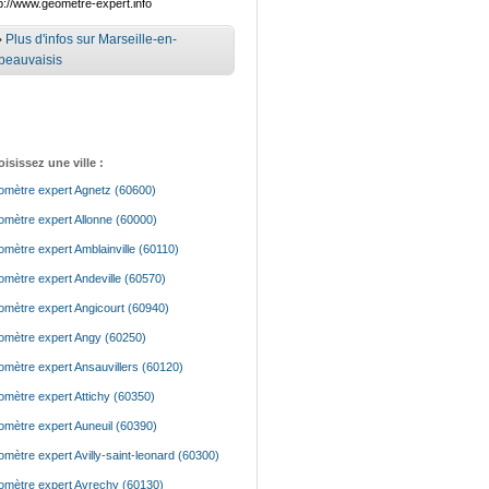
p://www.geometre-expert.info
•
Plus d'infos sur Marseille-en-
beauvaisis
isissez une ville :
mètre expert Agnetz (60600)
mètre expert Allonne (60000)
mètre expert Amblainville (60110)
mètre expert Andeville (60570)
mètre expert Angicourt (60940)
mètre expert Angy (60250)
mètre expert Ansauvillers (60120)
mètre expert Attichy (60350)
mètre expert Auneuil (60390)
mètre expert Avilly-saint-leonard (60300)
mètre expert Avrechy (60130)