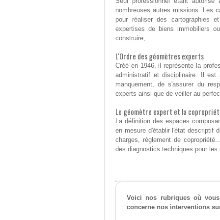
Seul professionnel étant autorisé
nombreuses autres missions. Les cab
pour réaliser des cartographies e
expertises de biens immobiliers 
construire,...
L'Ordre des géomètres experts
Créé en 1946, il représente la profe
administratif et disciplinaire. Il 
manquement, de s'assurer du resp
experts ainsi que de veiller au perfe
Le géomètre expert et la copropriét
La définition des espaces composant
en mesure d'établir l'état descriptif 
charges, règlement de copropriété...
des diagnostics techniques pour les
Voici nos rubriques où vous
concerne nos interventions sur