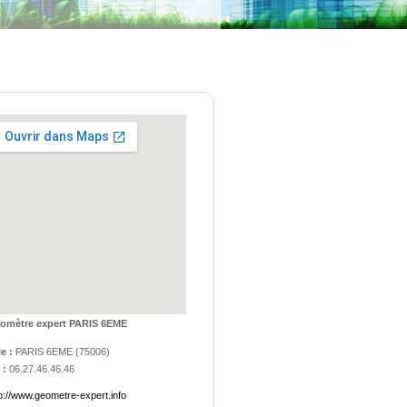
omètre expert PARIS 6EME
le :
PARIS 6EME
(
75006
)
 :
06.27.46.46.46
p://www.geometre-expert.info