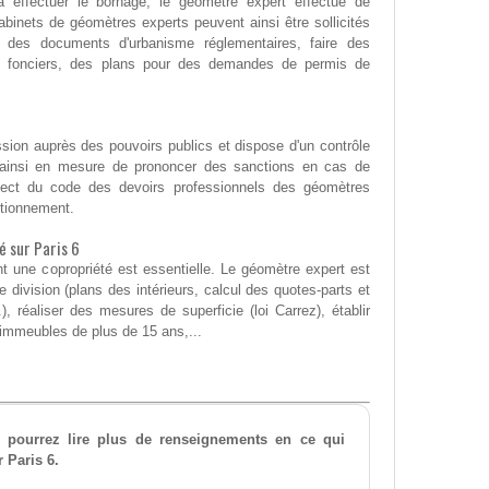
 à effectuer le bornage, le géomètre expert effectue de
inets de géomètres experts peuvent ainsi être sollicités
t des documents d'urbanisme réglementaires, faire des
ou fonciers, des plans pour des demandes de permis de
ssion auprès des pouvoirs publics et dispose d'un contrôle
est ainsi en mesure de prononcer des sanctions en cas de
ect du code des devoirs professionnels des géomètres
ctionnement.
é sur Paris 6
 une copropriété est essentielle. Le géomètre expert est
de division (plans des intérieurs, calcul des quotes-parts et
), réaliser des mesures de superficie (loi Carrez), établir
 immeubles de plus de 15 ans,...
 pourrez lire plus de renseignements en ce qui
 Paris 6.