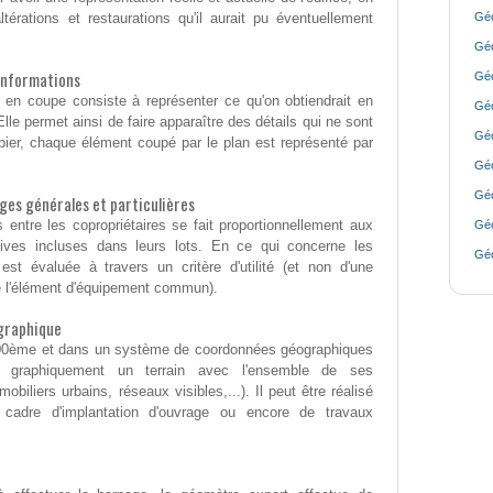
érations et restaurations qu'il aurait pu éventuellement
Géo
Géo
'informations
Géo
en coupe consiste à représenter ce qu'on obtiendrait en
Géo
le permet ainsi de faire apparaître des détails qui ne sont
Géo
papier, chaque élément coupé par le plan est représenté par
Géo
Géo
rges générales et particulières
 entre les copropriétaires se fait proportionnellement aux
Géo
atives incluses dans leurs lots. En ce qui concerne les
Géo
 est évaluée à travers un critère d'utilité (et non d'une
 de l'élément d'équipement commun).
ographique
/200ème et dans un système de coordonnées géographiques
er graphiquement un terrain avec l'ensemble de ses
obiliers urbains, réseaux visibles,...). Il peut être réalisé
cadre d'implantation d'ouvrage ou encore de travaux