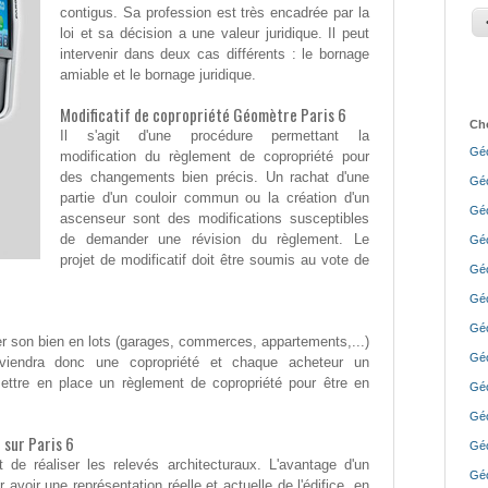
contigus. Sa profession est très encadrée par la
loi et sa décision a une valeur juridique. Il peut
intervenir dans deux cas différents : le bornage
amiable et le bornage juridique.
Modificatif de copropriété Géomètre Paris 6
Cho
Il s'agit d'une procédure permettant la
Géo
modification du règlement de copropriété pour
des changements bien précis. Un rachat d'une
Géo
partie d'un couloir commun ou la création d'un
Géo
ascenseur sont des modifications susceptibles
de demander une révision du règlement. Le
Géo
projet de modificatif doit être soumis au vote de
Géo
Géo
Géo
ser son bien en lots (garages, commerces, appartements,...)
Géo
eviendra donc une copropriété et chaque acheteur un
 mettre en place un règlement de copropriété pour être en
Géo
Géo
 sur Paris 6
Géo
de réaliser les relevés architecturaux. L'avantage d'un
Géo
avoir une représentation réelle et actuelle de l'édifice, en