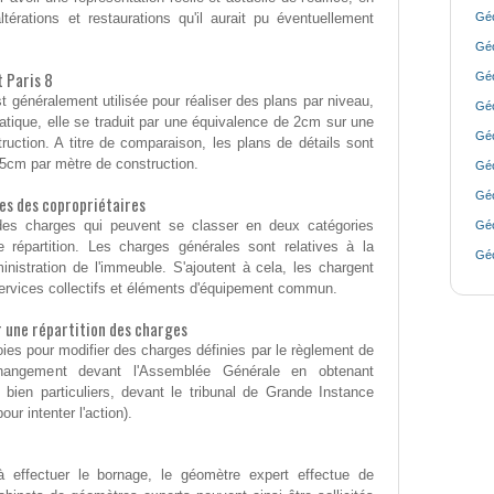
érations et restaurations qu'il aurait pu éventuellement
Géo
Géo
 Paris 8
Géo
t généralement utilisée pour réaliser des plans par niveau,
Géo
atique, elle se traduit par une équivalence de 2cm sur une
Géo
ruction. A titre de comparaison, les plans de détails sont
 5cm par mètre de construction.
Géo
Géo
es des copropriétaires
 des charges qui peuvent se classer en deux catégories
Géo
 répartition. Les charges générales sont relatives à la
Géo
ministration de l'immeuble. S'ajoutent à cela, les chargent
services collectifs et éléments d'équipement commun.
 une répartition des charges
ies pour modifier des charges définies par le règlement de
 changement devant l'Assemblée Générale en obtenant
 bien particuliers, devant le tribunal de Grande Instance
ur intenter l'action).
 à effectuer le bornage, le géomètre expert effectue de