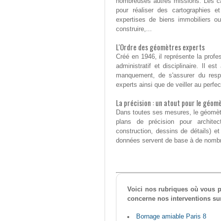
nombreuses autres missions. Les cab
pour réaliser des cartographies e
expertises de biens immobiliers 
construire,...
L'Ordre des géomètres experts
Créé en 1946, il représente la profe
administratif et disciplinaire. Il 
manquement, de s'assurer du resp
experts ainsi que de veiller au perfe
La précision : un atout pour le géom
Dans toutes ses mesures, le géomètre 
plans de précision pour archite
construction, dessins de détails) e
données servent de base à de nombreu
Voici nos rubriques où vous po
concerne nos interventions sur
Bornage amiable Paris 8