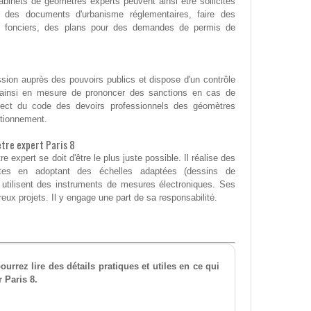
inets de géomètres experts peuvent ainsi être sollicités
t des documents d'urbanisme réglementaires, faire des
ou fonciers, des plans pour des demandes de permis de
ssion auprès des pouvoirs publics et dispose d'un contrôle
est ainsi en mesure de prononcer des sanctions en cas de
ect du code des devoirs professionnels des géomètres
ctionnement.
ètre expert Paris 8
expert se doit d'être le plus juste possible. Il réalise des
ctes en adoptant des échelles adaptées (dessins de
t utilisent des instruments de mesures électroniques. Ses
x projets. Il y engage une part de sa responsabilité.
urrez lire des détails pratiques et utiles en ce qui
 Paris 8.