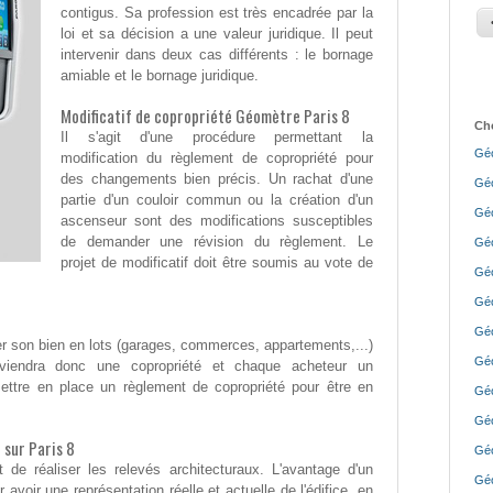
contigus. Sa profession est très encadrée par la
loi et sa décision a une valeur juridique. Il peut
intervenir dans deux cas différents : le bornage
amiable et le bornage juridique.
Modificatif de copropriété Géomètre Paris 8
Cho
Il s'agit d'une procédure permettant la
Géo
modification du règlement de copropriété pour
des changements bien précis. Un rachat d'une
Géo
partie d'un couloir commun ou la création d'un
Géo
ascenseur sont des modifications susceptibles
de demander une révision du règlement. Le
Géo
projet de modificatif doit être soumis au vote de
Géo
Géo
Géo
ser son bien en lots (garages, commerces, appartements,...)
Géo
eviendra donc une copropriété et chaque acheteur un
 mettre en place un règlement de copropriété pour être en
Géo
Géo
 sur Paris 8
Géo
de réaliser les relevés architecturaux. L'avantage d'un
Géo
avoir une représentation réelle et actuelle de l'édifice, en