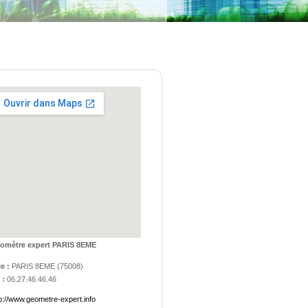
omètre expert PARIS 8EME
le :
PARIS 8EME
(
75008
)
 :
06.27.46.46.46
p://www.geometre-expert.info