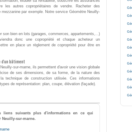
nsformation, étudier sa rentabilité, souscrire les assurances
re les autres copropriétaires de vendre. Racheter des
Géo
e mezzanine par exemple. Notre service Géomètre Neuilly-
Géo
Géo
Géo
ser son bien en lots (garages, commerces, appartements,...)
eviendra donc une copropriété et chaque acheteur un
Géo
 mettre en place un règlement de copropriété pour être en
Géo
Géo
e d'un bâtiment
Géo
euilly-sur-marne, ils permettent d'avoir une vision globale
Géo
récise de ses dimensions, de sa forme, de la nature des
a technique de construction utilisée. Ces informations
Géo
types de représentation: plan, coupe, élévation (façade).
Géo
Géo
s liens suivants plus d'informations en ce qui
r Neuilly-sur-marne.
-marne