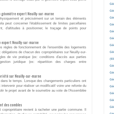
Géo
Géo
un géomètre expert Neuilly-sur-marne
Géo
er physiquement et précisément sur un terrain des éléments
ela peut concerner l'établissement de limites parcellaires
Géo
t, d'altitudes à positionner, le traçage de points pour
Géo
Géo
 expert Neuilly-sur-marne
Géo
t les règles de fonctionnement de l'ensemble des logements
et obligations de chacun des copropriétaires sur Neuilly-sur-
Géo
gles de vie pratique (ex: conditions d'accès aux parties
(93
tion juridique (ex: répartition des charges entre
Géo
Géo
iété sur Neuilly-sur-marne
Géo
 dans le temps. Lorsque des changements particuliers ont
 intervenir pour réaliser un modificatif voire une refonte du
Géo
blir le projet avant de le soumettre au vote de l'Assemblée
Géo
Géo
nt des combles
Géo
copropriétaire revient à racheter une partie commune. Il
Géo