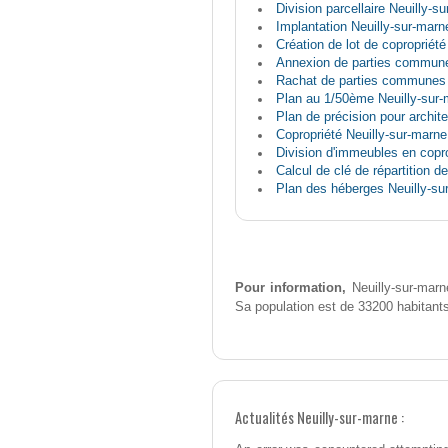
Division parcellaire Neuilly-s
Implantation Neuilly-sur-marn
Création de lot de copropriété
Annexion de parties commune
Rachat de parties communes 
Plan au 1/50ème Neuilly-sur-
Plan de précision pour archit
Copropriété Neuilly-sur-marne
Division d'immeubles en copro
Calcul de clé de répartition d
Plan des héberges Neuilly-su
Pour information,
Neuilly-sur-marn
Sa population est de 33200 habitant
Actualités Neuilly-sur-marne :