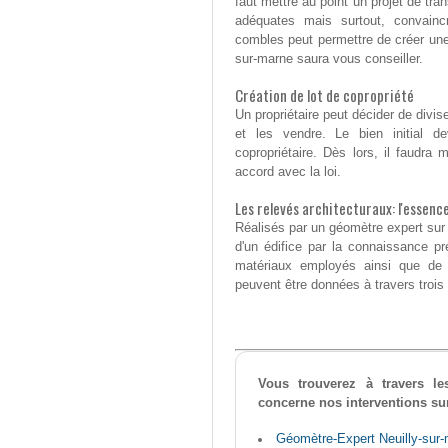
faut mettre au point un projet de tra
adéquates mais surtout, convainc
combles peut permettre de créer un
sur-marne saura vous conseiller.
Création de lot de copropriété
Un propriétaire peut décider de divi
et les vendre. Le bien initial d
copropriétaire. Dès lors, il faudra
accord avec la loi.
Les relevés architecturaux: l'essenc
Réalisés par un géomètre expert sur N
d'un édifice par la connaissance p
matériaux employés ainsi que de l
peuvent être données à travers trois 
Vous trouverez à travers le
concerne nos interventions su
Géomètre-Expert Neuilly-sur