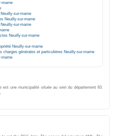
ur-marne
e
 Neuilly-sur-marne
s Neuilly-sur-marne
Neuilly-sur-marne
marne
ectes Neuilly-sur-marne
priété Neuilly-sur-marne
es charges générales et particulières Neuilly-sur-marne
r-marne
e est une municipalité située au sein du département 93.
s.