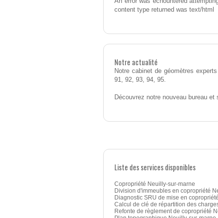
An error was ecnountered attempting
content type returned was text/html
Notre actualité
Notre cabinet de géomètres experts 
91, 92, 93, 94, 95.
Découvrez notre nouveau bureau et 
Liste des services disponibles
Copropriété Neuilly-sur-marne
Division d'immeubles en copropriété N
Diagnostic SRU de mise en copropriété
Calcul de clé de répartition des charge
Refonte de règlement de copropriété N