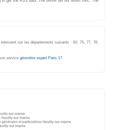
 to get the RSS data: The server did not return XML. The
intervient sur les départements suivants : 60, 75, 77, 78,
géomètre expert Paris 17
son service
.
euilly-sur-marne
 Neuilly-sur-marne
s générales et particulières Neuilly-sur-marne
euilly-sur-marne