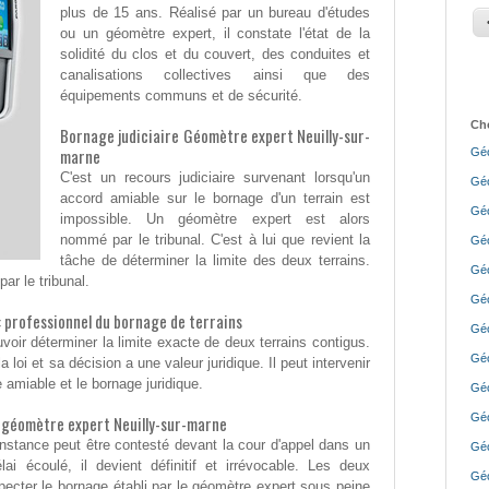
plus de 15 ans. Réalisé par un bureau d'études
ou un géomètre expert, il constate l'état de la
solidité du clos et du couvert, des conduites et
canalisations collectives ainsi que des
équipements communs et de sécurité.
Cho
Bornage judiciaire Géomètre expert Neuilly-sur-
marne
Géo
C'est un recours judiciaire survenant lorsqu'un
Géo
accord amiable sur le bornage d'un terrain est
Géo
impossible. Un géomètre expert est alors
nommé par le tribunal. C'est à lui que revient la
Géo
tâche de déterminer la limite des deux terrains.
Géo
ar le tribunal.
Géo
 professionnel du bornage de terrains
Géo
voir déterminer la limite exacte de deux terrains contigus.
Géo
 loi et sa décision a une valeur juridique. Il peut intervenir
 amiable et le bornage juridique.
Géo
Géo
r géomètre expert Neuilly-sur-marne
'instance peut être contesté devant la cour d'appel dans un
Géo
ai écoulé, il devient définitif et irrévocable. Les deux
Géo
specter le bornage établi par le géomètre expert sous peine