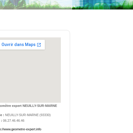
omètre expert NEUILLY-SUR-MARNE
le :
NEUILLY-SUR-MARNE
(
93330
)
 :
06.27.46.46.46
p://www.geometre-expert.info