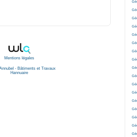
Géo
Géo
Géo
Géo
Géo
Géo
Géo
Mentions légales
Géo
Géo
Annubel - Bâtiments et Travaux
Hannuaire
Géo
Géo
Géo
Géo
Géo
Géo
Géo
Géo