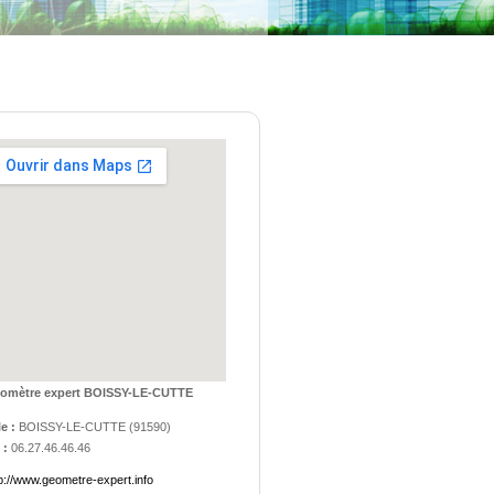
omètre expert BOISSY-LE-CUTTE
le :
BOISSY-LE-CUTTE
(
91590
)
 :
06.27.46.46.46
p://www.geometre-expert.info