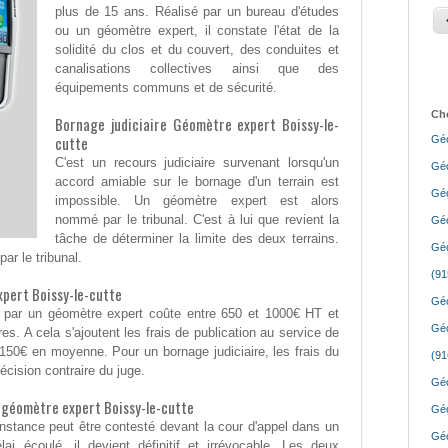
plus de 15 ans. Réalisé par un bureau d'études
ou un géomètre expert, il constate l'état de la
solidité du clos et du couvert, des conduites et
canalisations collectives ainsi que des
équipements communs et de sécurité.
Cho
Bornage judiciaire Géomètre expert Boissy-le-
cutte
Géo
C'est un recours judiciaire survenant lorsqu'un
Géo
accord amiable sur le bornage d'un terrain est
Géo
impossible. Un géomètre expert est alors
nommé par le tribunal. C'est à lui que revient la
Géo
tâche de déterminer la limite des deux terrains.
Géo
ar le tribunal.
(91
xpert Boissy-le-cutte
Géo
e par un géomètre expert coûte entre 650 et 1000€ HT et
Géo
res. A cela s'ajoutent les frais de publication au service de
 150€ en moyenne. Pour un bornage judiciaire, les frais du
(91
écision contraire du juge.
Géo
 géomètre expert Boissy-le-cutte
Géo
'instance peut être contesté devant la cour d'appel dans un
Géo
ai écoulé, il devient définitif et irrévocable. Les deux