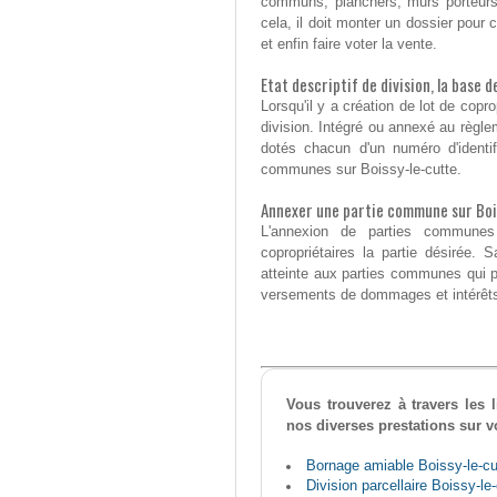
communs, planchers, murs porteurs,.
cela, il doit monter un dossier pour c
et enfin faire voter la vente.
Etat descriptif de division, la base 
Lorsqu'il y a création de lot de coprop
division. Intégré ou annexé au règlem
dotés chacun d'un numéro d'identifi
communes sur Boissy-le-cutte.
Annexer une partie commune sur Boi
L'annexion de parties communes
copropriétaires la partie désirée. 
atteinte aux parties communes qui pe
versements de dommages et intérêts 
Vous trouverez à travers les
nos diverses prestations sur v
Bornage amiable Boissy-le-cu
Division parcellaire Boissy-le-