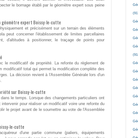
specter le bornage établi par le géomètre expert sous peine
Géo
(91
un géomètre expert Boissy-le-cutte
Géo
er physiquement et précisément sur un terrain des éléments
Géo
ela peut concerner l'établissement de limites parcellaires
Géo
t, d'altitudes à positionner, le traçage de points pour
Géo
(91
té
c le modificatif de propriété. La refonte du règlement de
Géo
n modificatif total qui permet la modification complète des
Géo
rges. La décision revient à l'Assemblée Générale lors d'un
Géo
s.
Géo
iété sur Boissy-le-cutte
Géo
 dans le temps. Lorsque des changements particuliers ont
 intervenir pour réaliser un modificatif voire une refonte du
Géo
blir le projet avant de le soumettre au vote de l'Assemblée
Géo
Géo
issy-le-cutte
Géo
 acquéreur d'une partie commune (paliers, équipements
Géo