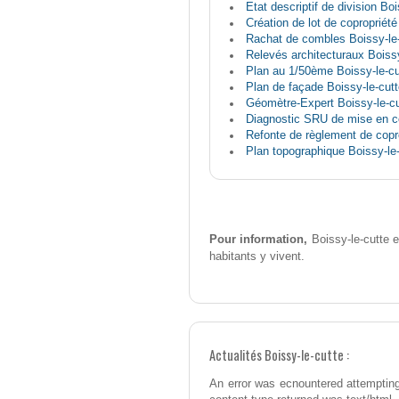
Etat descriptif de division Boi
Création de lot de copropriété
Rachat de combles Boissy-le-
Relevés architecturaux Boissy
Plan au 1/50ème Boissy-le-cu
Plan de façade Boissy-le-cutt
Géomètre-Expert Boissy-le-cu
Diagnostic SRU de mise en co
Refonte de règlement de copro
Plan topographique Boissy-le-
Pour information,
Boissy-le-cutte e
habitants y vivent.
Actualités Boissy-le-cutte :
An error was ecnountered attempting