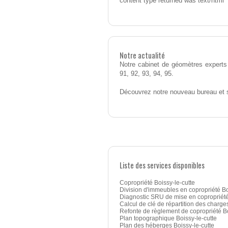
content type returned was text/html
Notre actualité
Notre cabinet de géomètres experts 
91, 92, 93, 94, 95.
Découvrez notre nouveau bureau et 
Liste des services disponibles
Copropriété Boissy-le-cutte
Division d'immeubles en copropriété Bo
Diagnostic SRU de mise en copropriété
Calcul de clé de répartition des charges
Refonte de règlement de copropriété Bo
Plan topographique Boissy-le-cutte
Plan des héberges Boissy-le-cutte