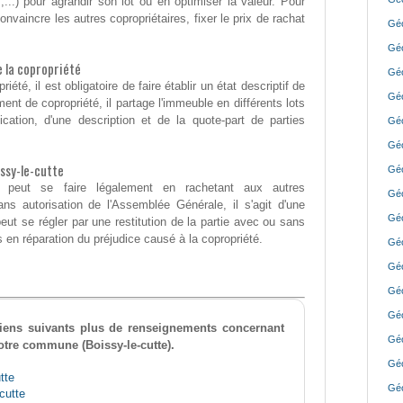
..) pour agrandir son lot ou en optimiser la valeur. Pour
onvaincre les autres copropriétaires, fixer le prix de rachat
Géo
Géo
de la copropriété
Géo
riété, il est obligatoire de faire établir un état descriptif de
Géo
ent de copropriété, il partage l'immeuble en différents lots
cation, d'une description et de la quote-part de parties
Géo
Géo
ssy-le-cutte
Géo
 peut se faire légalement en rachetant aux autres
Géo
Sans autorisation de l'Assemblée Générale, il s'agit d'une
Géo
ut se régler par une restitution de la partie avec ou sans
en réparation du préjudice causé à la copropriété.
Géo
Géo
Géo
Géo
 liens suivants plus de renseignements concernant
Géo
otre commune (Boissy-le-cutte).
Géo
tte
Géo
cutte