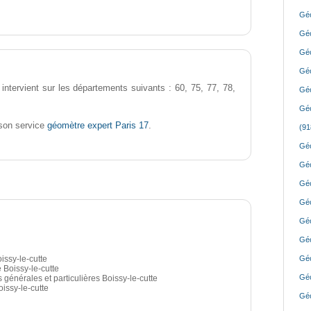
Géo
Géo
Géo
Géo
intervient sur les départements suivants : 60, 75, 77, 78,
Géo
Géo
géomètre expert Paris 17
son service
.
(91
Géo
Géo
Géo
Géo
Géo
Géo
issy-le-cutte
Géo
 Boissy-le-cutte
Géo
 générales et particulières Boissy-le-cutte
issy-le-cutte
Géo